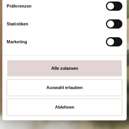
w
Präferenzen
i
l
l
Statistiken
i
g
Marketing
u
n
g
s
Alle zulassen
a
u
s
Auswahl erlauben
w
a
h
Ablehnen
l